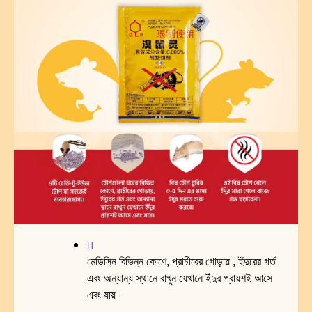
মেডিসিন বিভিন্ন কোণে, প্রাচীরের গোড়ায় , ইঁদুরের গর্ত
এবং অন্যান্য স্থানে রাখুন যেখানে ইঁদুর প্রায়শই আসে
এবং যায়।