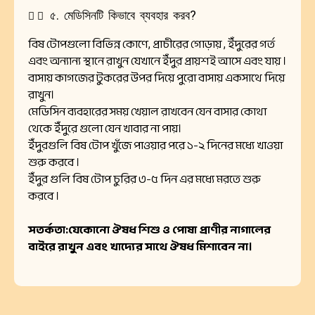
৫. মেডিসিনটি কিভাবে ব্যবহার করব?
বিষ টোপগুলো বিভিন্ন কোণে, প্রাচীরের গোড়ায় , ইঁদুরের গর্ত
এবং অন্যান্য স্থানে রাখুন যেখানে ইঁদুর প্রায়শই আসে এবং যায় ।
বাসায় কাগজের টুকরের উপর দিয়ে পুরো বাসায় একসাথে দিয়ে
রাখুন।
মেডিসিন ব্যবহারের সময় খেয়াল রাখবেন যেন বাসার কোথা
থেকে ইঁদুরে গুলো যেন খাবার না পায়।
ইঁদুরগুলি বিষ টোপ খুঁজে পাওয়ার পরে ১-২ দিনের মধ্যে খাওয়া
শুরু করবে ।
ইঁদুর গুলি বিষ টোপ চুরির ৩-৫ দিন এর মধ্যে মরতে শুরু
করবে ।
সতর্কতা:যেকোনো ঔষধ শিশু ও পোষা প্রাণীর নাগালের
বাইরে রাখুন এবং খাদ্যের সাথে ঔষধ মিশাবেন না।